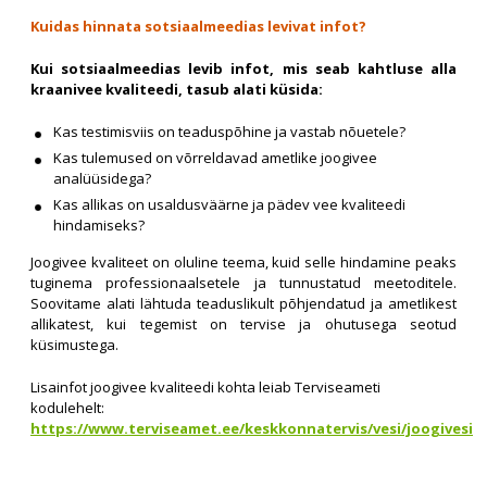
Kuidas hinnata sotsiaalmeedias levivat infot?
Kui sotsiaalmeedias levib infot, mis seab kahtluse alla
kraanivee kvaliteedi, tasub alati küsida:
Kas testimisviis on teaduspõhine ja vastab nõuetele?
Kas tulemused on võrreldavad ametlike joogivee
analüüsidega?
Kas allikas on usaldusväärne ja pädev vee kvaliteedi
hindamiseks?
Joogivee kvaliteet on oluline teema, kuid selle hindamine peaks
tuginema professionaalsetele ja tunnustatud meetoditele.
Soovitame alati lähtuda teaduslikult põhjendatud ja ametlikest
allikatest, kui tegemist on tervise ja ohutusega seotud
küsimustega.
Lisainfot joogivee kvaliteedi kohta leiab Terviseameti
kodulehelt:
https://www.terviseamet.ee/keskkonnatervis/vesi/joogivesi