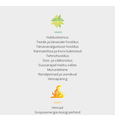
Haldusteenus
Teede ja tänavate hooldus
Tänavavalgustuse hooldus
Rannamõisa ja Korvi kalmistud
Tehnohooldus
Sise- ja välikoristus
Suusarajad Harku vallas
Muruniitmine
Rendipinnad ja üürnikud
Hinnapäring
Hinnad
Soojusenergia müügi piirhind