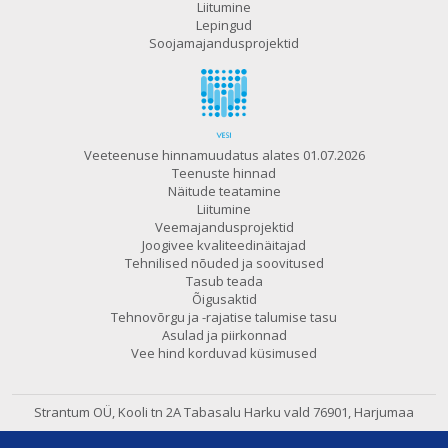
Liitumine
Lepingud
Soojamajandusprojektid
Veeteenuse hinnamuudatus alates 01.07.2026
Teenuste hinnad
Näitude teatamine
Liitumine
Veemajandusprojektid
Joogivee kvaliteedinäitajad
Tehnilised nõuded ja soovitused
Tasub teada
Õigusaktid
Tehnovõrgu ja -rajatise talumise tasu
Asulad ja piirkonnad
Vee hind korduvad küsimused
Strantum OÜ, Kooli tn 2A Tabasalu
Harku vald 76901, Harjumaa
602 6480
e-post:
strantum@strantum.ee