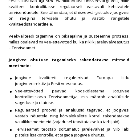
Eestis kasutab ligi 90% elanikkonnast ühisveevärgi vett, mille
kvaliteeti kontrollitakse regulaarselt vastavalt kehtivatele
tervisenõuetele. See tähendab, et ühisveevärgist tulev joogivesi
on reeglina tervisele ohutu ja vastab rangetele
kvaliteedistandarditele.
Veekvaliteedi tagamine on pikaajaline ja süsteemne protsess,
milles osalevad nii vee-ettevõtted kui ka riiklik järelevalveasutus
– Terviseamet.
Joogivee ohutuse tagamiseks rakendatakse mitmeid
meetmeid:
Joogivee kvaliteeti reguleerivad Euroopa Liidu
joogiveedirektiiv ja Eesti veeseadus.
Vee-ettevõtted peavad kooskõlastama joogivee
kontrollimiskava Terviseametiga, mis määrab analüüside
sageduse ja ulatuse.
Regulaarsed proovid ja analüüsid tagavad, et joogivesi
vastab nõuetele ning kõrvalekallete korral rakendatakse
vajalikke meetmeid (vajadusel teavitatakse ka tarbijaid).
Terviseamet teostab sõltumatut järelevalvet ja viib läbi
pistelisi lisakontrolle, et tagada joogivee ohutus.