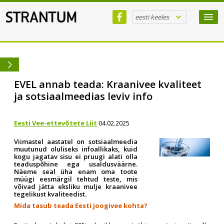
eesti keeles
EVEL annab teada: Kraanivee kvaliteet
ja sotsiaalmeedias leviv info
Eesti Vee-ettevõtete Liit
04.02.2025
Viimastel aastatel on sotsiaalmeedia
muutunud oluliseks infoallikaks, kuid
kogu jagatav sisu ei pruugi alati olla
teaduspõhine ega usaldusväärne.
Näeme seal üha enam oma toote
müügi eesmärgil tehtud teste, mis
võivad jätta eksliku mulje kraanivee
tegelikust kvaliteedist.
Mida tasub teada Eesti joogivee kohta?