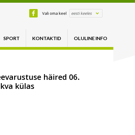
Vali oma keel
eesti keeles
SPORT
KONTAKTID
OLULINE INFO
veevarustuse häired 06.
ikva külas