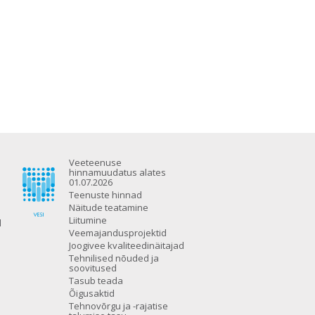
Veeteenuse
hinnamuudatus alates
01.07.2026
Teenuste hinnad
Näitude teatamine
Liitumine
d
Veemajandusprojektid
Joogivee kvaliteedinäitajad
Tehnilised nõuded ja
soovitused
Tasub teada
Õigusaktid
Tehnovõrgu ja -rajatise