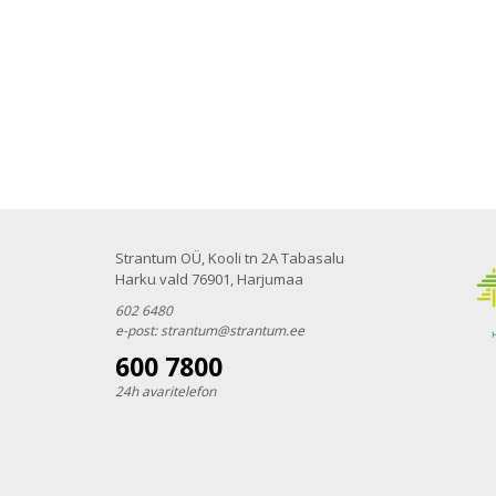
Strantum OÜ, Kooli tn 2A Tabasalu
Harku vald 76901, Harjumaa
602 6480
e-post:
strantum@strantum.ee
600 7800
24h avaritelefon