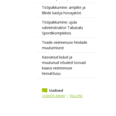
Tööpakkumine: amplite ja
lillede kastja hooajatöö
Tööpakkumine: ujula
valveinstruktor Tabasalu
Spordikompleksis
Teade veeteenuse hindade
muutumisest
Kasvanud kulud ja
muutunud nõuded toovad
kaasa veeteenuse
hinnatõusu
Uudised
UUDISTE ARHIIV
|
TELLI RSS