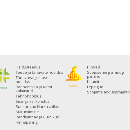
Haldusteenus
Hinnad
Teede ja tänavate hooldus
Soojusenergia müügi
piirhind
Tänavavalgustuse
hooldus
Liitumine
Rannamõisa ja Korvi
Lepingud
kalmistud
Soojamajandusprojekti
Tehnohooldus
Sise- ja välikoristus
Suusarajad Harku vallas
Muruniitmine
Rendipinnad ja üürnikud
Hinnapäring