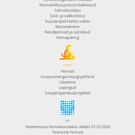
Rannamõisa ja Korvi kalmistud
Tehnohooldus
Sise- ja välikoristus
Suusarajad Harku vallas
Muruniitmine
Rendipinnad ja üürnikud
Hinnapäring
Hinnad
Soojusenergia müügi piirhind
Liitumine
Lepingud
Soojamajandusprojektid
Veeteenuse hinnamuudatus alates 01.07.2026
Teenuste hinnad