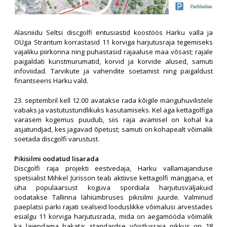
Alasniidu Seltsi discgolfi entusiastid koostöös Harku valla ja
OÜga Strantum korrastasid 11 korviga harjutusraja tegemiseks
vajaliku piirkonna ning puhastasid rajaaluse maa võsast; rajale
paigaldati kunstmurumatid, korvid ja korvide alused, samuti
infoviidad. Tarvikute ja vahendite soetamist ning paigaldust
finantseeris Harku vald.
23. septembril kell 12.00 avatakse rada kõigile mänguhuvilistele
vabaks ja vastutustundlikuks kasutamiseks. Kel aga kettagolfiga
varasem kogemus puudub, siis raja avamisel on kohal ka
asjatundjad, kes jagavad õpetust; samuti on kohapealt võimalik
soetada discgolfi varustust.
Pikisilmi oodatud lisarada
Discgolfi raja projekti eestvedaja, Harku vallamajanduse
spetsialist Mihkel Jürisson teab aktiivse kettagolfi mängijana, et
üha populaarsust koguva spordiala harjutusväljakuid
oodatakse Tallinna lähiümbruses pikisilmi juurde. Valminud
paeplatsi parki rajati sealseid looduslikke võimalusi arvestades
esialgu 11 korviga harjutusrada, mida on aegamööda võimalik
ka laiendama hakata; standardse võistlusraja pikkus on 18