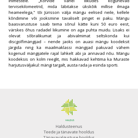
inimestele. „Korvide vahel liikudes kogunevad
tervisekilomeetrid, mida läbitakse ükskõik millise ilmaga
heameelega," tõi Jürisson välja mängu eelised neile, kellele
kõndimine või jooksmine tavaliselt pinget ei paku. Mängu
baasvarustuse saab tema sõnul kätte kuni 50 euro eest,
värskes õhus radadel liikumine on aga puhta muidu. Lisaks ei
olevat sõbralikumat ja abivalmimat seltskonda kui
discgolfimängijad – nende jaoks on auasi mängu koodeksit
järgida ning ka maailmaklassi mängijad pakuvad vähem
kogenud mängijatele rajal lahkelt abi ja annavad nõu. Mängu
koodeksis on kolm reeglit, mis hakkavad kehtima ka Muraste
harjutusväljakul: mängi targalt, austa rada ja esinda sporti.
Haldusteenus
Teede ja tänavate hooldus
Tänavavalgustuse hooldus