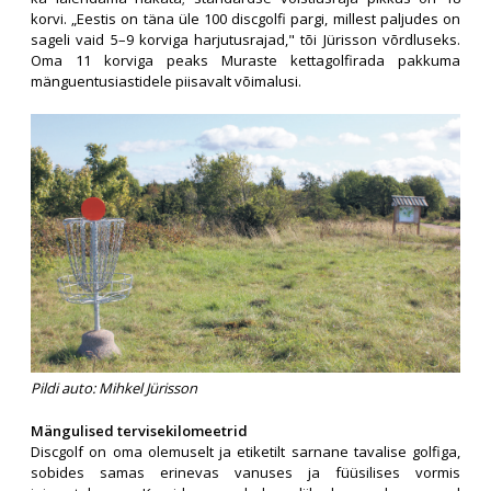
korvi. „Eestis on täna üle 100 discgolfi pargi, millest paljudes on
sageli vaid 5–9 korviga harjutusrajad," tõi Jürisson võrdluseks.
Oma 11 korviga peaks Muraste kettagolfirada pakkuma
mänguentusiastidele piisavalt võimalusi.
Pildi auto: Mihkel Jürisson
Mängulised tervisekilomeetrid
Discgolf on oma olemuselt ja etiketilt sarnane tavalise golfiga,
sobides samas erinevas vanuses ja füüsilises vormis