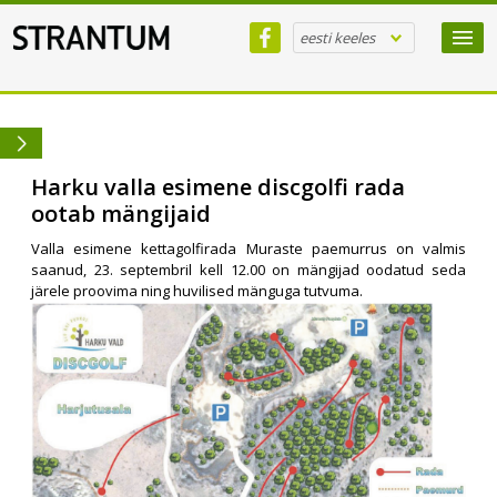
eesti keeles
Harku valla esimene discgolfi rada
ootab mängijaid
Valla esimene kettagolfirada Muraste paemurrus on valmis
saanud, 23. septembril kell 12.00 on mängijad oodatud seda
järele proovima ning huvilised mänguga tutvuma.