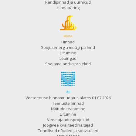
Rendipinnad ja üürnikud
Hinnapäring
Hinnad
Soojusenergia müügi piirhind
Liitumine
Lepingud
Soojamajandusprojektid
Veeteenuse hinnamuudatus alates 01.07.2026
Teenuste hinnad
Näitude teatamine
Liitumine
Veemajandusprojektid
Joogivee kvaliteedinäitajad
Tehnilised nõuded ja soovitused
Tasub teada