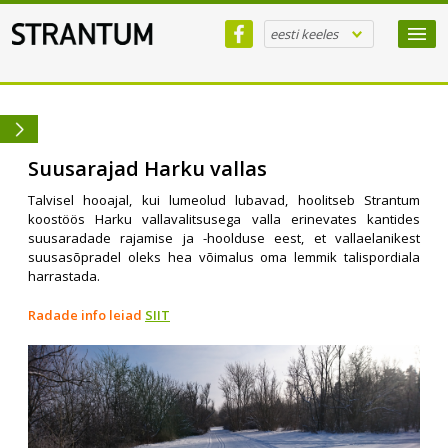
eesti keeles
Suusarajad Harku vallas
Talvisel hooajal, kui lumeolud lubavad, hoolitseb Strantum
koostöös Harku vallavalitsusega valla erinevates kantides
suusaradade rajamise ja -hoolduse eest, et vallaelanikest
suusasõpradel oleks hea võimalus oma lemmik talispordiala
harrastada.
Radade info leiad
SIIT