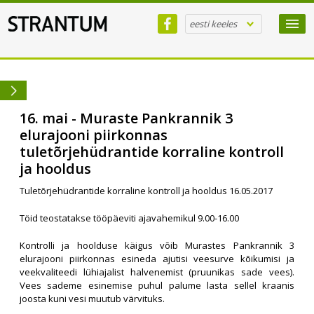
eesti keeles
16. mai - Muraste Pankrannik 3
elurajooni piirkonnas
tuletõrjehüdrantide korraline kontroll
ja hooldus
Tuletõrjehüdrantide korraline kontroll ja hooldus 16.05.2017
Töid teostatakse tööpäeviti ajavahemikul 9.00-16.00
Kontrolli ja hoolduse käigus võib Murastes Pankrannik 3
elurajooni piirkonnas esineda ajutisi veesurve kõikumisi ja
veekvaliteedi lühiajalist halvenemist (pruunikas sade vees).
Vees sademe esinemise puhul palume lasta sellel kraanis
joosta kuni vesi muutub värvituks.