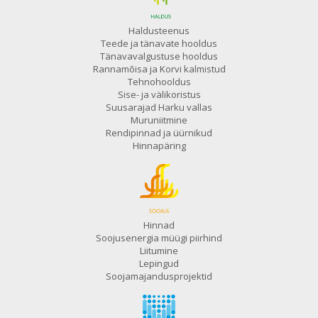
Haldusteenus
Teede ja tänavate hooldus
Tänavavalgustuse hooldus
Rannamõisa ja Korvi kalmistud
Tehnohooldus
Sise- ja välikoristus
Suusarajad Harku vallas
Muruniitmine
Rendipinnad ja üürnikud
Hinnapäring
Hinnad
Soojusenergia müügi piirhind
Liitumine
Lepingud
Soojamajandusprojektid