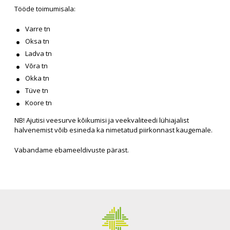
Tööde toimumisala:
Varre tn
Oksa tn
Ladva tn
Võra tn
Okka tn
Tüve tn
Koore tn
NB! Ajutisi veesurve kõikumisi ja veekvaliteedi lühiajalist
halvenemist võib esineda ka nimetatud piirkonnast kaugemale.
Vabandame ebameeldivuste pärast.