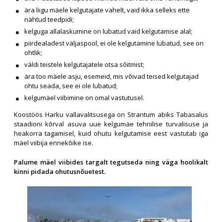
ära liigu mäele kelgutajate vahelt, vaid ikka selleks ette
nähtud teedpidi;
kelguga allalaskumine on lubatud vaid kelgutamise alal;
piirdealadest väljaspool, ei ole kelgutamine lubatud, see on
ohtlik;
väldi teistele kelgutajatele otsa sõitmist;
ära too mäele asju, esemeid, mis võivad teised kelgutajad
ohtu seada, see ei ole lubatud;
kelgumäel viibimine on omal vastutusel.
Koostöös Harku vallavalitsusega on Strantum abiks Tabasalus
staadioni kõrval asuva uue kelgumäe tehnilise turvalisuse ja
heakorra tagamisel, kuid ohutu kelgutamise eest vastutab iga
mäel viibija ennekõike ise.
Palume mäel viibides targalt tegutseda ning väga hoolikalt
kinni pidada ohutusnõuetest.