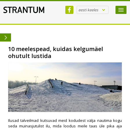
eesti keeles
10 meelespead, kuidas kelgumäel
ohutult lustida
Ilusad talveilmad kutsuvad meid kodudest välja nautima kogu
seda muinasjutulist ilu, mida loodus meile taas üle pika aja