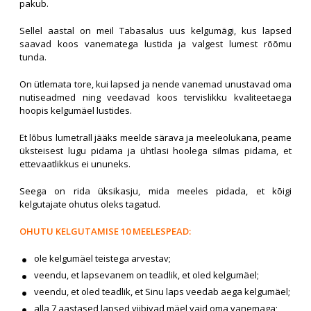
pakub.
Sellel aastal on meil Tabasalus uus kelgumägi, kus lapsed
saavad koos vanematega lustida ja valgest lumest rõõmu
tunda.
On ütlemata tore, kui lapsed ja nende vanemad unustavad oma
nutiseadmed ning veedavad koos tervislikku kvaliteetaega
hoopis kelgumäel lustides.
Et lõbus lumetrall jääks meelde särava ja meeleolukana, peame
üksteisest lugu pidama ja ühtlasi hoolega silmas pidama, et
ettevaatlikkus ei ununeks.
Seega on rida üksikasju, mida meeles pidada, et kõigi
kelgutajate ohutus oleks tagatud.
OHUTU KELGUTAMISE 10 MEELESPEAD:
ole kelgumäel teistega arvestav;
veendu, et lapsevanem on teadlik, et oled kelgumäel;
veendu, et oled teadlik, et Sinu laps veedab aega kelgumäel;
alla 7 aastased lapsed viibivad mäel vaid oma vanemaga;