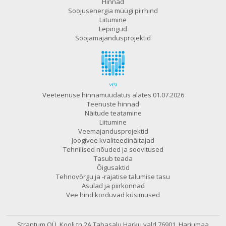
Hinnad
Soojusenergia müügi piirhind
Liitumine
Lepingud
Soojamajandusprojektid
Veeteenuse hinnamuudatus alates 01.07.2026
Teenuste hinnad
Näitude teatamine
Liitumine
Veemajandusprojektid
Joogivee kvaliteedinäitajad
Tehnilised nõuded ja soovitused
Tasub teada
Õigusaktid
Tehnovõrgu ja -rajatise talumise tasu
Asulad ja piirkonnad
Vee hind korduvad küsimused
Strantum OÜ, Kooli tn 2A Tabasalu
Harku vald 76901, Harjumaa