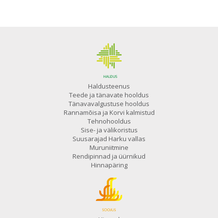
Haldusteenus
Teede ja tänavate hooldus
Tänavavalgustuse hooldus
Rannamõisa ja Korvi kalmistud
Tehnohooldus
Sise- ja välikoristus
Suusarajad Harku vallas
Muruniitmine
Rendipinnad ja üürnikud
Hinnapäring