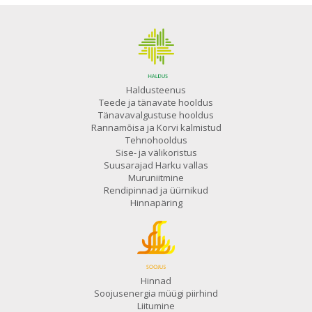
Haldusteenus
Teede ja tänavate hooldus
Tänavavalgustuse hooldus
Rannamõisa ja Korvi kalmistud
Tehnohooldus
Sise- ja välikoristus
Suusarajad Harku vallas
Muruniitmine
Rendipinnad ja üürnikud
Hinnapäring
Hinnad
Soojusenergia müügi piirhind
Liitumine