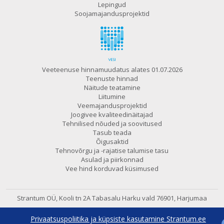
Lepingud
Soojamajandusprojektid
Veeteenuse hinnamuudatus alates 01.07.2026
Teenuste hinnad
Näitude teatamine
Liitumine
Veemajandusprojektid
Joogivee kvaliteedinäitajad
Tehnilised nõuded ja soovitused
Tasub teada
Õigusaktid
Tehnovõrgu ja -rajatise talumise tasu
Asulad ja piirkonnad
Vee hind korduvad küsimused
Strantum OÜ, Kooli tn 2A Tabasalu
Harku vald 76901, Harjumaa
602 6480
e-post:
strantum@strantum.ee
Privaatsuspoliitika ja küpsiste kasutamine Strantum.ee