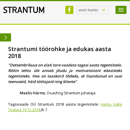
eesti keeles
Strantumi töörohke ja edukas aasta
2018
"
Detsembrikuus on alati tore vaadata tagasi aasta tegemistele.
Rõõm tehtu üle annab jõudu ja motivatsiooni edasisteks
tegemisteks. Hea on taaskord tõdeda, et lisandunud on uusi
teenuseid, häid töötajaid ning kliente"
.
Meelis Härms
, Osaühng Strantum juhataja
Tagsivaade OÜ Strantum 2018 aasta tegemistele:
Harku Valla
Teataja 19.12.2018
,lk 7