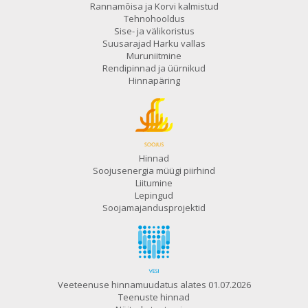
Rannamõisa ja Korvi kalmistud
Tehnohooldus
Sise- ja välikoristus
Suusarajad Harku vallas
Muruniitmine
Rendipinnad ja üürnikud
Hinnapäring
Hinnad
Soojusenergia müügi piirhind
Liitumine
Lepingud
Soojamajandusprojektid
Veeteenuse hinnamuudatus alates 01.07.2026
Teenuste hinnad