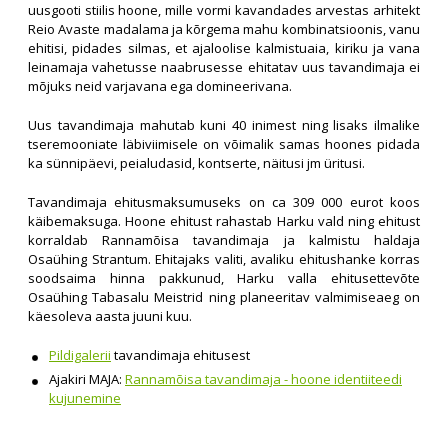
uusgooti stiilis hoone, mille vormi kavandades arvestas arhitekt
Reio Avaste madalama ja kõrgema mahu kombinatsioonis, vanu
ehitisi, pidades silmas, et ajaloolise kalmistuaia, kiriku ja vana
leinamaja vahetusse naabrusesse ehitatav uus tavandimaja ei
mõjuks neid varjavana ega domineerivana.
Uus tavandimaja mahutab kuni 40 inimest ning lisaks ilmalike
tseremooniate läbiviimisele on võimalik samas hoones pidada
ka sünnipäevi, peialudasid, kontserte, näitusi jm üritusi.
Tavandimaja ehitusmaksumuseks on ca 309 000 eurot koos
käibemaksuga. Hoone ehitust rahastab Harku vald ning ehitust
korraldab Rannamõisa tavandimaja ja kalmistu haldaja
Osaühing Strantum. Ehitajaks valiti, avaliku ehitushanke korras
soodsaima hinna pakkunud, Harku valla ehitusettevõte
Osaühing Tabasalu Meistrid ning planeeritav valmimiseaeg on
käesoleva aasta juuni kuu.
Pildigalerii
tavandimaja ehitusest
Ajakiri MAJA:
Rannamõisa tavandimaja - hoone identiiteedi
kujunemine