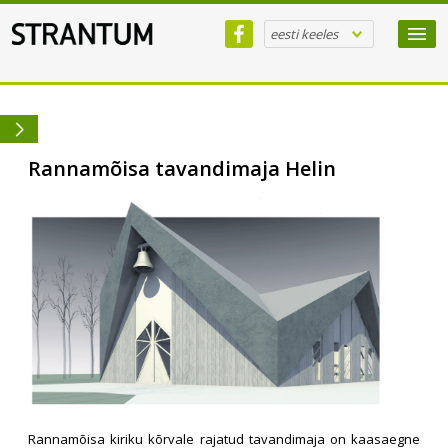
eesti keeles
Rannamõisa tavandimaja Helin
Rannamõisa kiriku kõrvale rajatud tavandimaja on kaasaegne