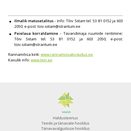
Ilmalik matusetalitus -
Info: Tõiv Siitam tel. 53 81 0152 ja 603
2050; e-post:
toiv.siitam@strantum.ee
Peielaua korraldamine -
Tavandimaja ruumide rentimine:
Tõiv Siitam tel. 53 81 0152 ja 603 2050; e-post:
toiv.siitam@strantum.ee
Rannamõisa kirik:
www.rannamoisakogudus.ee
Kasulik info:
www.lein.ee
Haldusteenus
Teede ja tänavate hooldus
Tänavavalgustuse hooldus