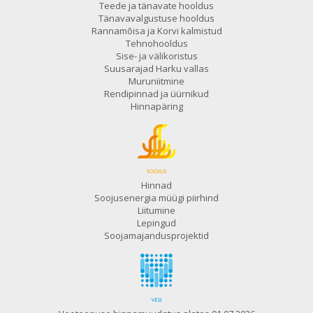
Teede ja tänavate hooldus
Tänavavalgustuse hooldus
Rannamõisa ja Korvi kalmistud
Tehnohooldus
Sise- ja välikoristus
Suusarajad Harku vallas
Muruniitmine
Rendipinnad ja üürnikud
Hinnapäring
Hinnad
Soojusenergia müügi piirhind
Liitumine
Lepingud
Soojamajandusprojektid