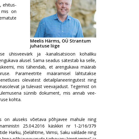
, ehitus-
, mis on
ematute
Meelis Härms, OÜ Strantum
juhatuse liige
kse ühisveevärk ja -kanalisatsioon kohaliku
rengukava alusel. Sama seadus sätestab ka selle,
e skeemi, mis tähendab, et arengukava määrab
use. Parameetrite määramisel lähtutakse
enetluses olevatest detailplaneeringutest ning
emasolevat ja tulevast veevajadust. Tegemist on
lle tulemusena sünnib dokument, mis annab vee-
ruse kohta.
mis on aluseks võetava põhjavee mahule ning
aministri 25.04.2016 käskkiri nr 1-2/16/379
ide Harku, Jõelähtme, Viimsi, Saku valdade ning
linna põhjaveevarude tarbevaru kinnitamine” ja