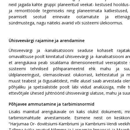
neid jagada kahte gruppi: planeeritud veekat- kestused hooldus-
ja remonttööde tegemiseks ning planeerimata katkestused
peamiselt seotud erinevate ootamatute ja ettenäg
sündmustega, nagu näiteks avariid või süsteemi ülekoormus.
Ühisveevärgi rajamine ja arendamine
Ühisveevärgi ja -kanalisatsiooni seaduse kohaselt rajata
omavalitsuse poolt kinnitatud ühisveevärgi ja -kanalisatsiooni a
et arengukava peab sisaldama dimensioneeritud veerajatist
süsteemi tehnilised põhiparameetrid ehk mahu ja suur
üldplaneeringust, olemasolevast olukorrast, kehtestatud ja m
muust teabest ja õigusaktidest, mille alusel saab arvestada ol
põhjaliku ja spetsialistide poolt läbi viidud analüüsiga, mi
ettevõtjale ühesed juhtnöörid ühisveevärgi ulatuse, mahu ja suu
Põhjavee ammutamine ja tarbimisnormid
Lisaks mainitud arengukavale on kaks olulist dokumenti, 
tarbimismahtude arvestamisele. Esimene neist on keskkonn
“Harjumaa Or- doviitsiumi-Kambriumi ja Kambriumi-Vendi veekiht
Tallinna (välja arvatud Nõmme ja Lasnamäe linnaosa) ja Maardu 