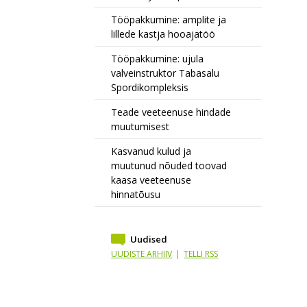
Tööpakkumine: amplite ja
lillede kastja hooajatöö
Tööpakkumine: ujula
valveinstruktor Tabasalu
Spordikompleksis
Teade veeteenuse hindade
muutumisest
Kasvanud kulud ja
muutunud nõuded toovad
kaasa veeteenuse
hinnatõusu
Uudised
UUDISTE ARHIIV
|
TELLI RSS