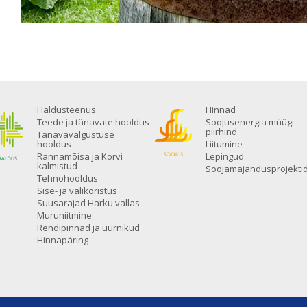
Haldusteenus
Hinnad
Teede ja tänavate hooldus
Soojusenergia müügi
piirhind
Tänavavalgustuse
hooldus
Liitumine
Rannamõisa ja Korvi
Lepingud
kalmistud
Soojamajandusprojekti
Tehnohooldus
Sise- ja välikoristus
Suusarajad Harku vallas
Muruniitmine
Rendipinnad ja üürnikud
Hinnapäring