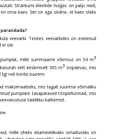
utati. Strantumi klientide hulgas on palju neid,
l on oma kaev. Siin on aga oluline, et kaev oleks
i parandada?
üla veevärki. Teistes veevärkides on esinenud
 ei ole.
3
aevpumplat, mille summaarne võimsus on 54 m
3
 kasutati vett keskmiselt 305 m
ööpäevas, mis
ligi neli korda suurem.
ad maksimaalseks, mis tagab suurima võimaliku
erinud pumplate tavapärased tööpiirkonnad, mis
eevarustuse täielikku katkemist.
ine.
aineid, mille üheks ebameeldivaks omaduseks on
b, uhutakse sete torustiku seintelt lahti ja see