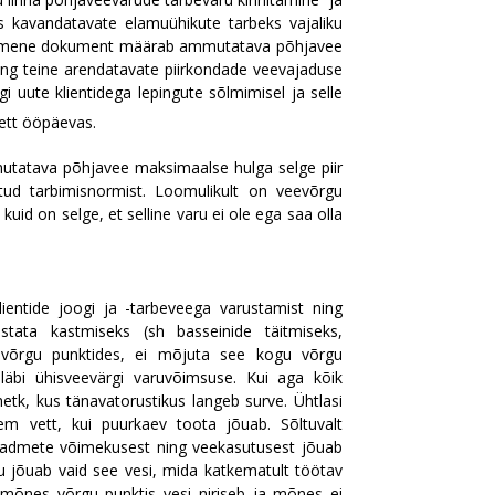
as kavandatavate elamuühikute tarbeks vajaliku
 Esimene dokument määrab ammutatava põhjavee
ng teine arendatavate piirkondade veevajaduse
 uute klientidega lepingute sõlmimisel ja selle
ett ööpäevas.
mutatava põhjavee maksimaalse hulga selge piir
utud tarbimisnormist. Loomulikult on veevõrgu
uid on selge, et selline varu ei ole ega saa olla
ientide joogi ja -tarbeveega varustamist ning
estata kastmiseks (sh basseinide täitmiseks,
 võrgu punktides, ei mõjuta see kogu võrgu
läbi ühisveevärgi varuvõimsuse. Kui aga kõik
tk, kus tänavatorustikus langeb surve. Ühtlasi
em vett, kui puurkaev toota jõuab. Sõltuvalt
eadmete võimekusest ning veekasutusest jõuab
u jõuab vaid see vesi, mida katkematult töötav
õnes võrgu punktis vesi niriseb ja mõnes ei