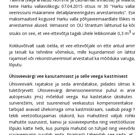
teine Harku vallavolikogu 07.04.2015 otsus nr 30 “Harku vall
veeressursi määramine detailplaneeringutes arvestamiseks”.
maksimaalsed kogused Harku valla põhjaveemaardlate lõikes ni
arvestamise alused. Viimasest on OÜ Strantum lähtunud ka kõigi
3
sisuks on see, et vee-ettevõtja tagab ühele leibkonnale 0,3 m
v
Kokkuvõtvalt saab öelda, et vee-ettevõtjale on ette antud am
ja teisalt ka tehniline võimekus, mille kujundamisel on läht
rajamisel või rekonstrueerimisel arvestatud ka mõõduka varuga, k
lõputu.
Ühisveevärgi vee kasutamisest ja selle veega kastmisest
Ühisveevärk rajatakse ja seda arendatakse, pidades silmas kl
tuletõrjevett. Ühisveevärgi dimensioneerimise puhul ei arv
autopesuks jms) mõeldud veega. Kui kastetakse üksikutes
surverežiimi, sest suurenenud veekasutus kompenseeritakse 
tarbijad avavad ühekorraga oma kastmiskraani, saabub peagi he
tekib veetöötlusjaamas olukord, kus mahutitest väljub rohk
mahutite suurusest, kaevu ja süvaveepumba ning veetöötluss
lõpuks kätte hetk, kus pumpla mahutid on tühjad ning veevõrk
süvaveepump suudab anda. Enamasti tähendab see seda, et m