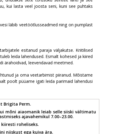
muu, kui lasta veel joosta seni, kuni see puhtaks
v vesi läbib veetöötlusseadmed ning on pumplast
ijatele esitanud paraja väljakutse. Kriitilised
 tuleb leida lahendused. Esmalt kohesed ja kiired
ukordi ärahoidvad, leevendavad meetmed.
suhtunud ja oma veetarbimist piiranud. Mõistame
lt poolt püüame igati leida parimaid lahendusi
st Brigita Perm.
i mõni aiaomanik leiab selle siiski vältimatu
kastmiseks ajavahemikul 7.00–23.00.
iresti roheliseks.
i niiskust ega kuiva ära.