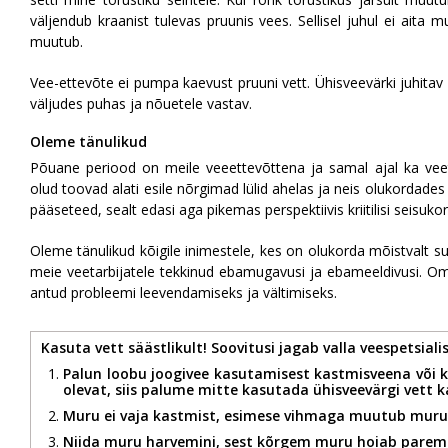
väljendub kraanist tulevas pruunis vees. Sellisel juhul ei aita 
muutub.
Vee-ettevõte ei pumpa kaevust pruuni vett. Ühisveevärki juhita
väljudes puhas ja nõuetele vastav.
Oleme tänulikud
Põuane periood on meile veeettevõttena ja samal ajal ka veetarb
olud toovad alati esile nõrgimad lülid ahelas ja neis olukordades
pääseteed, sealt edasi aga pikemas perspektiivis kriitilisi seis
Oleme tänulikud kõigile inimestele, kes on olukorda mõistvalt 
meie veetarbijatele tekkinud ebamugavusi ja ebameeldivusi. Oma
antud probleemi leevendamiseks ja vältimiseks.
Kasuta vett säästlikult! Soovitusi jagab valla veespetsiali
Palun loobu joogivee kasutamisest kastmisveena või ku
olevat, siis palume mitte kasutada ühisveevärgi vett 
Muru ei vaja kastmist, esimese vihmaga muutub muru ki
Niida muru harvemini, sest kõrgem muru hoiab paremin