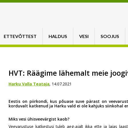
ETTEVÕTTEST
HALDUS
VESI
SOOJUS
HVT: Räägime lähemalt meie joogi
Harku Valla Teataja
, 14.07.2021
Eestis on piirkondi, kus põuase suve pärast on veevarus
korduvalt katkenud ja Harku vald ei ole kahjuks siinkohal e
Miks vesi ühisveevärgist kaob?
Veevarustuse katkestusi tuleb aeg-ajalt ikka ette ja laias laas