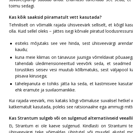
toimu sedagi.
Kas kõik saaksid piiramatult vett kasutada?
Tehniliselt on võimalik rajada ühisveevärk selliselt, et kõigil ka
olla. Kuid sellel oleks − jättes isegi kõrvale piiratud loodusress
esiteks mõjutaks see vee hinda, sest ühisveevärgi arendamist
kaudu;
kuna meie kliimas on tänavuse juuniga võrreldavat põuaaega
tähendab üledimensioneeritud veevõrk seda, et seadmed 
torustikes seisev vesi muutub kõlbmatuks, sest väljapool k
piisava kiirusega;
tähelepanuta ei tohiks jätta ka seda, et kastmisvee kasutam
ehk eramute ja suvilaomanikke.
Kui rajada veevärk, mis kataks kõigi võimaluse suvalisel hetkel
katkematult kasutada, poleks see ratsionaalne ega ammugi mitte
Kas Strantum sulgeb või on sulgenud alternatiivseid veeall
Ei, Strantum ei ole kaeve sulgenud. Kindlasti on Strantumi t
ühisveevärgi teke võimaldas ühistutel või muudel alustel 