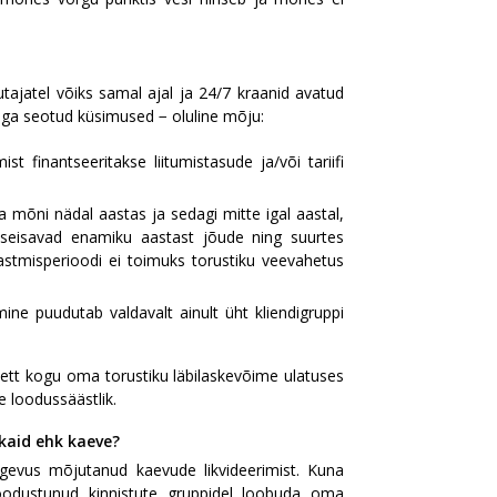
sutajatel võiks samal ajal ja 24/7 kraanid avatud
ursiga seotud küsimused − oluline mõju:
 finantseeritakse liitumistasude ja/või tariifi
 mõni nädal aastas ja sedagi mitte igal aastal,
seisavad enamiku aastast jõude ning suurtes
astmisperioodi ei toimuks torustiku veevahetus
ine puudutab valdavalt ainult üht kliendigruppi
 vett kogu oma torustiku läbilaskevõime ulatuses
 loodussäästlik.
ikaid ehk kaeve?
egevus mõjutanud kaevude likvideerimist. Kuna
moodustunud kinnistute gruppidel loobuda oma