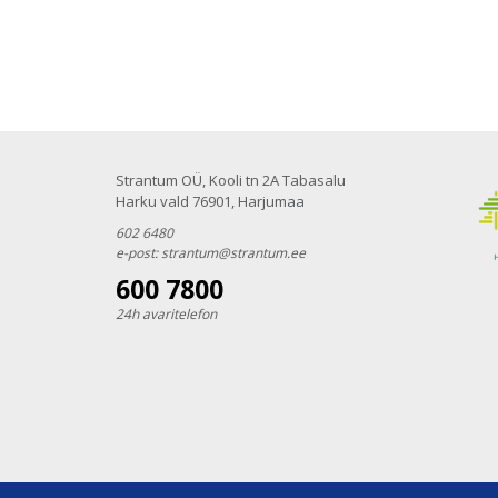
Strantum OÜ, Kooli tn 2A Tabasalu
Harku vald 76901, Harjumaa
602 6480
e-post:
strantum@strantum.ee
600 7800
24h avaritelefon