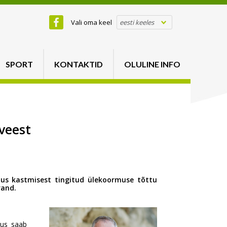
Vali oma keel
eesti keeles
SPORT
KONTAKTID
OLULINE INFO
veest
tus kastmisest tingitud ülekoormuse tõttu
rand.
tus saab