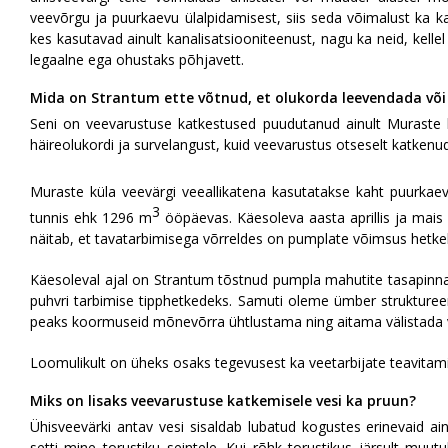
veevõrgu ja puurkaevu ülalpidamisest, siis seda võimalust ka kas
kes kasutavad ainult kanalisatsiooniteenust, nagu ka neid, kelle
legaalne ega ohustaks põhjavett.
Mida on Strantum ette võtnud, et olukorda leevendada võ
Seni on veevarustuse katkestused puudutanud ainult Muraste k
häireolukordi ja survelangust, kuid veevarustus otseselt katkenud
Muraste küla veevärgi veeallikatena kasutatakse kaht puurk
3
tunnis ehk 1296 m
ööpäevas. Käesoleva aasta aprillis ja mais
näitab, et tavatarbimisega võrreldes on pumplate võimsus hetkel 
Käesoleval ajal on Strantum tõstnud pumpla mahutite tasapinn
puhvri tarbimise tipphetkedeks. Samuti oleme ümber strukture
peaks koormuseid mõnevõrra ühtlustama ning aitama välistada v
Loomulikult on üheks osaks tegevusest ka veetarbijate teavitam
Miks on lisaks veevarustuse katkemisele vesi ka pruun?
Ühisveevärki antav vesi sisaldab lubatud kogustes erinevaid 
setti mine torustiku seintele. Kui rõhk torustikus järsult muutu