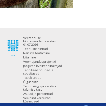
Veeteenuse
hinnamuudatus alates
01.07.2026
Teenuste hinnad
Näitude teatamine
Liitumine
d
Veemajandusprojektid
Joogivee kvaliteedinäitajad
Tehnilised nõuded ja
soovitused
Tasub teada
Õigusaktid
Tehnovõrgu ja -rajatise
talumise tasu
Asulad ja piirkonnad
Vee hind korduvad
küsimused