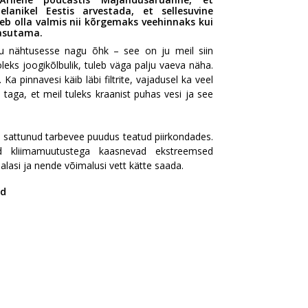
lanikel Eestis arvestada, et sellesuvine
b olla valmis nii kõrgemaks veehinnaks kui
kasutama.
ku nähtusesse nagu õhk – see on ju meil siin
 oleks joogikõlbulik, tuleb väga palju vaeva näha.
a pinnavesi käib läbi filtrite, vajadusel ka veel
taga, et meil tuleks kraanist puhas vesi ja see
la sattunud tarbevee puudus teatud piirkondades.
ad kliimamuutustega kaasnevad ekstreemsed
lasi ja nende võimalusi vett kätte saada.
ad