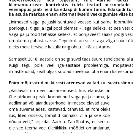
kliimamuutuste kontekstis tuleb teatud piirkondade e
veenappus jääb neid ka edaspidi kummitama. Edaspidi tule
ka asuda märksa enam alternatiivseid veekogumise viise 
„Inimesed väga paljuski suhtuvad veesse kui sama loomulik
poriloigus, tiigis ja igal pool olemas –, aga selleks, et see vesi
Väga palju tööd tehakse selleks, et põhjaveest saaks joogi vesi. K
omakorda puhastatakse. Tegelikult on selle taga väga suur töö 
oleks meie tervisele kasulik ning ohutu,” rääkis Aarma.
Sarnaselt 2018. aastale on selgi suvel taas suure tähelepanu al
Kuigi tegu pole veel iga-aastase probleemiga, mõjutav
ilmastikuolud, sealhulgas soojad suvekuud üha enam ka eestimaa
Enim mõjutatud nii kiiresti arenevad vallad kui suvituslinn
„Valdavalt on need uusarendused, kus elanikke on
ühe piirkonna peale koondunud väga palju elama, ja
aedlinnad või aianduspiirkond. Inimesed elavad suvel
oma suvemajades, kastavad, tahavad, et rohi oleks
ilus, lilled õitseks, tomatid kannaks vilja ja see kõik
nõuab vett,” kirjeldas Aarma. Ta rõhutas, et seni ei
ole see teema veel üleriiklikku mõõdet omandanud,