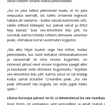
olnud rohkem omane teatud piirkondadele.
„Kui on juba sellest piirkonnast teada, et on juba
veepuudus laiemalt, siis tuleks omaenda tegevust
hakata üle vaatama – kuidas varuda kastmiseks vett,
valida sellised kellaajad, kus päeval varud ja õhtul
hilja kastad,” lisas vee-ettevõtete liidu juht. Ka
soovitab Aarma mõelda rohkem vihmavee varumise
peale, võimaluse korral suuremates kogustes.
„Ma alles hiljuti kuulsin väga hea mõtet, kuidas
piirkondades, kus nüüd veetakse ühiskanalisatsiooni
ja varasemalt oli oma reovee kogumine, on
inimesed jätnud need reovee kogumise paagid alles
ja kasutavad seda vihmavee kogumiseks,” kirjeldas
vee-ettevõtete liidu juht. Aarma sõnul on tal endalgi
kodus samal otstarbel 12-kandine paak. „Kui see
paak vihmavett täis koguda, siis seda jagub tükiks
ajaks.”
Lõuna-Euroopa pärast on EL-is leevendatud ka vee taaskas
Kuigi Eestis on veenappus veel perioodiline ja ainult teatud