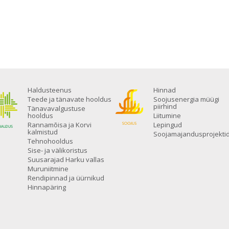
Haldusteenus
Hinnad
Teede ja tänavate hooldus
Soojusenergia müügi
piirhind
Tänavavalgustuse
hooldus
Liitumine
Rannamõisa ja Korvi
Lepingud
kalmistud
Soojamajandusprojekti
Tehnohooldus
Sise- ja välikoristus
Suusarajad Harku vallas
Muruniitmine
Rendipinnad ja üürnikud
Hinnapäring