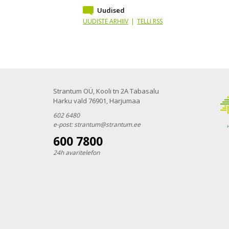
Uudised
UUDISTE ARHIIV
|
TELLI RSS
Strantum OÜ, Kooli tn 2A Tabasalu
Harku vald 76901, Harjumaa
602 6480
e-post:
strantum@strantum.ee
600 7800
24h avaritelefon