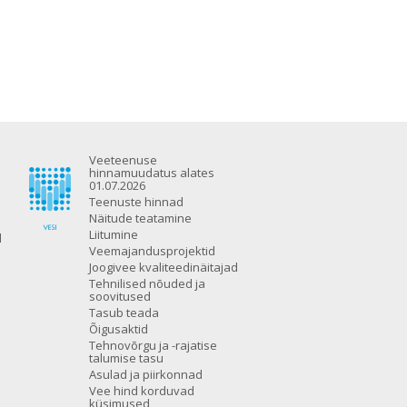
Veeteenuse
hinnamuudatus alates
01.07.2026
Teenuste hinnad
Näitude teatamine
Liitumine
d
Veemajandusprojektid
Joogivee kvaliteedinäitajad
Tehnilised nõuded ja
soovitused
Tasub teada
Õigusaktid
Tehnovõrgu ja -rajatise
talumise tasu
Asulad ja piirkonnad
Vee hind korduvad
küsimused