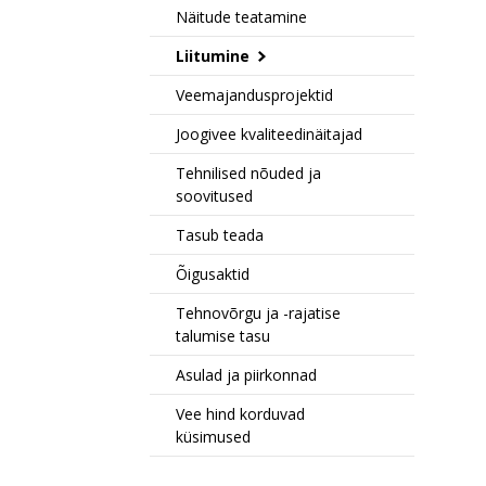
Näitude teatamine
Liitumine
Veemajandusprojektid
Joogivee kvaliteedinäitajad
Tehnilised nõuded ja
soovitused
Tasub teada
Õigusaktid
Tehnovõrgu ja -rajatise
talumise tasu
Asulad ja piirkonnad
Vee hind korduvad
küsimused