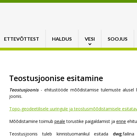
ETTEVÕTTEST
HALDUS
VESI
SOOJUS
Teostusjoonise esitamine
Teostusjoonis
- ehitustööde mõõdistamise tulemuste alusel l
joonis.
Topo-geodeetilisele uuringule ja teostusmõõdistamisele esitat
Mõõdistamine toimub
peale
torustike paigaldamist ja
enne
ehitu
Teostusjoonis tuleb kinnistuomanikul esitada
dwg
.failin