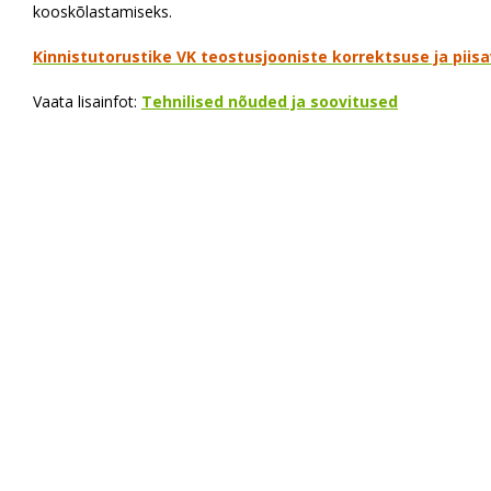
kooskõlastamiseks.
Kinnistutorustike VK teostusjooniste korrektsuse ja piisa
Vaata lisainfot:
Tehnilised nõuded ja soovitused