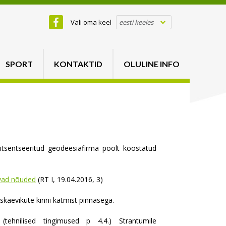
Vali oma keel
eesti keeles
SPORT
KONTAKTID
OLULINE INFO
itsentseeritud geodeesiafirma poolt koostatud
avad nõuded
(RT I, 19.04.2016, 3)
skaevikute kinni katmist pinnasega.
a (tehnilised tingimused p 4.4.) Strantumile