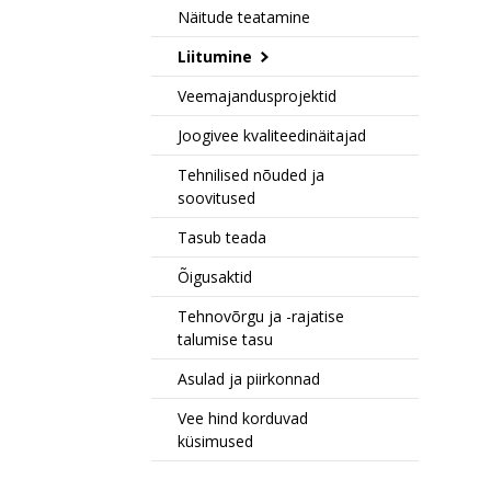
Näitude teatamine
Liitumine
Veemajandusprojektid
Joogivee kvaliteedinäitajad
Tehnilised nõuded ja
soovitused
Tasub teada
Õigusaktid
Tehnovõrgu ja -rajatise
talumise tasu
Asulad ja piirkonnad
Vee hind korduvad
küsimused