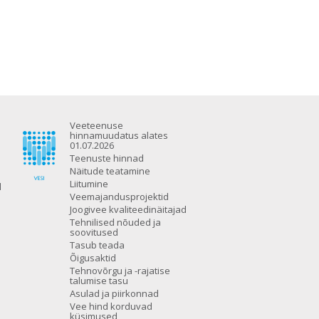
Veeteenuse
hinnamuudatus alates
01.07.2026
Teenuste hinnad
Näitude teatamine
Liitumine
d
Veemajandusprojektid
Joogivee kvaliteedinäitajad
Tehnilised nõuded ja
soovitused
Tasub teada
Õigusaktid
Tehnovõrgu ja -rajatise
talumise tasu
Asulad ja piirkonnad
Vee hind korduvad
küsimused