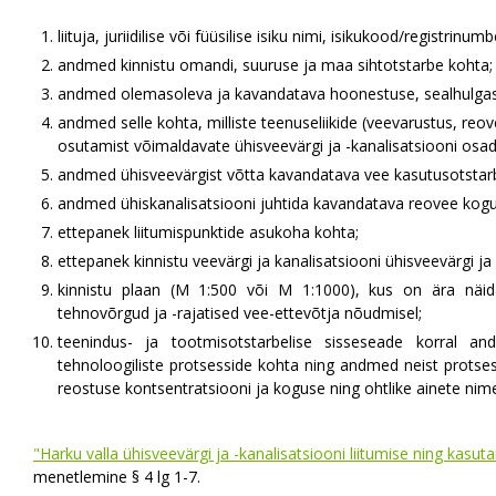
liituja, juriidilise või füüsilise isiku nimi, isikukood/registri
andmed kinnistu omandi, suuruse ja maa sihtotstarbe kohta;
andmed olemasoleva ja kavandatava hoonestuse, sealhulgas 
andmed selle kohta, milliste teenuseliikide (veevarustus, re
osutamist võimaldavate ühisveevärgi ja -kanalisatsiooni osad
andmed ühisveevärgist võtta kavandatava vee kasutusotstar
andmed ühiskanalisatsiooni juhtida kavandatava reovee kog
ettepanek liitumispunktide asukoha kohta;
ettepanek kinnistu veevärgi ja kanalisatsiooni ühisveevärgi j
kinnistu plaan (M 1:500 või M 1:1000), kus on ära näi
tehnovõrgud ja -rajatised vee-ettevõtja nõudmisel;
teenindus- ja tootmisotstarbelise sisseseade korral a
tehnoloogiliste protsesside kohta ning andmed neist protses
reostuse kontsentratsiooni ja koguse ning ohtlike ainete nim
"Harku valla ühisveevärgi ja -kanalisatsiooni liitumise ning kasuta
menetlemine § 4 lg 1-7.