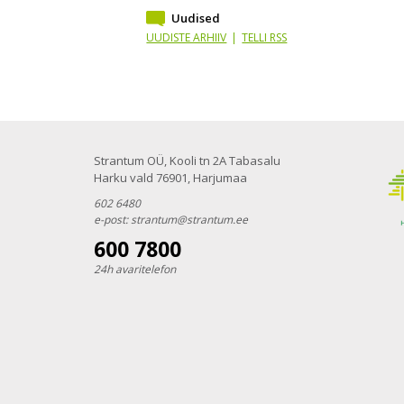
Uudised
UUDISTE ARHIIV
|
TELLI RSS
Strantum OÜ, Kooli tn 2A Tabasalu
Harku vald 76901, Harjumaa
602 6480
e-post:
strantum@strantum.ee
600 7800
24h avaritelefon