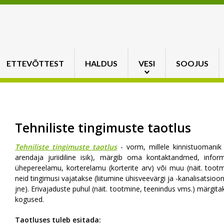
ETTEVÕTTEST
HALDUS
VESI
SOOJUS
Tehniliste tingimuste taotlus
Tehniliste tingimuste taotlus
- vorm, millele kinnistuomanik (fü
arendaja juriidiline isik), märgib oma kontaktandmed, infor
ühepereelamu, korterelamu (korterite arv) või muu (näit. toot
neid tingimusi vajatakse (liitumine ühisveevärgi ja -kanalisatsioo
jne). Erivajaduste puhul (näit. tootmine, teenindus vms.) märgitak
kogused.
Taotluses tuleb esitada: