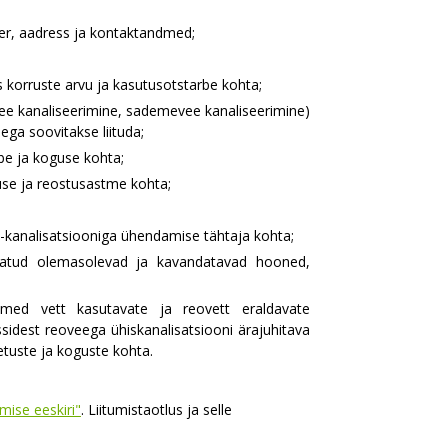
number, aadress ja kontaktandmed;
korruste arvu ja kasutusotstarbe kohta;
ovee kanaliseerimine, sademevee kanaliseerimine)
ega soovitakse liituda;
be ja koguse kohta;
use ja reostusastme kohta;
a -kanalisatsiooniga ühendamise tähtaja kohta;
datud olemasolevad ja kavandatavad hooned,
ndmed vett kasutavate ja reovett eraldavate
sidest reoveega ühiskanalisatsiooni ärajuhitava
etuste ja koguste kohta.
mise eeskiri"
. Liitumistaotlus ja selle