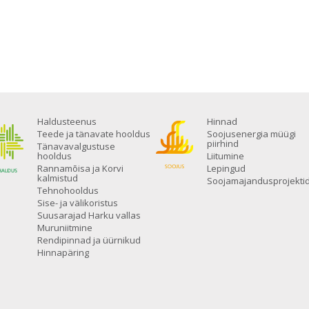
Haldusteenus
Hinnad
Teede ja tänavate hooldus
Soojusenergia müügi
piirhind
Tänavavalgustuse
hooldus
Liitumine
Rannamõisa ja Korvi
Lepingud
kalmistud
Soojamajandusprojekti
Tehnohooldus
Sise- ja välikoristus
Suusarajad Harku vallas
Muruniitmine
Rendipinnad ja üürnikud
Hinnapäring