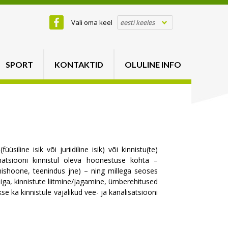
Vali oma keel
eesti keeles
SPORT
KONTAKTID
OLULINE INFO
üsiline isik või juriidiline isik) või kinnistu(te)
matsiooni kinnistul oleva hoonestuse kohta –
mishoone, teenindus jne) – ning millega seoses
niga, kinnistute liitmine/jagamine, ümberehitused
se ka kinnistule vajalikud vee- ja kanalisatsiooni