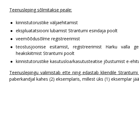
Teenusleping sõlmitakse peale:
kinnistutorustike väljaehitamist
ekspluatatsiooni lubamist Strantumi esindaja poolt
veemõõdusõlme registreerimist
teostusjoonise esitamist, registreerimist Harku valla 
heakskiitmist Strantumi poolt
kinnistutorustike kasutusloa/kasutusteatise jõustumist e-ehit
Teenuslepingu valimistab ette ning edastab kliendile Strantumi 
paberkandjal kahes (2) eksemplaris, millest üks (1) eksemplar jääb