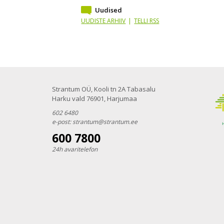
Uudised
UUDISTE ARHIIV
|
TELLI RSS
Strantum OÜ, Kooli tn 2A Tabasalu
Harku vald 76901, Harjumaa
602 6480
e-post:
strantum@strantum.ee
600 7800
24h avaritelefon