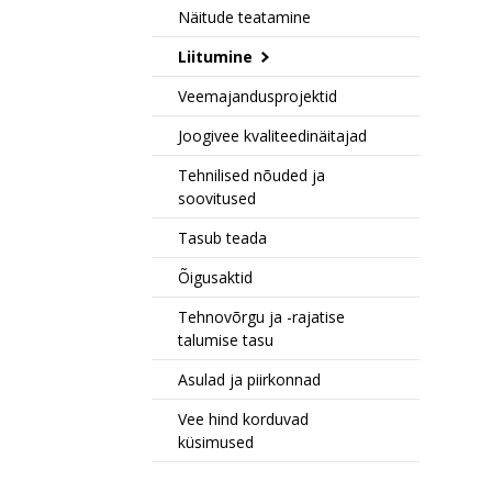
Näitude teatamine
Liitumine
Veemajandusprojektid
Joogivee kvaliteedinäitajad
Tehnilised nõuded ja
soovitused
Tasub teada
Õigusaktid
Tehnovõrgu ja -rajatise
talumise tasu
Asulad ja piirkonnad
Vee hind korduvad
küsimused