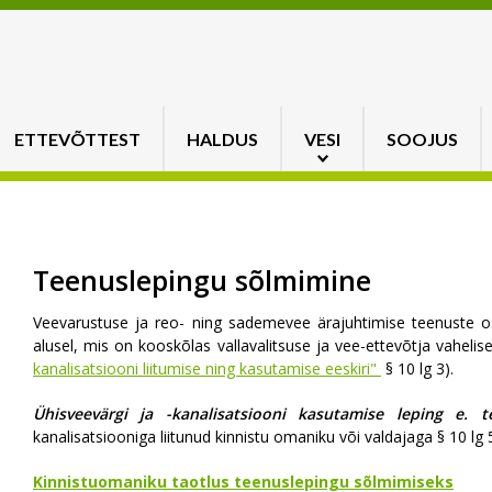
ETTEVÕTTEST
HALDUS
VESI
SOOJUS
Teenuslepingu sõlmimine
Veevarustuse ja reo- ning sademevee ärajuhtimise teenuste o
alusel, mis on kooskõlas vallavalitsuse ja vee-ettevõtja vahelis
kanalisatsiooni liitumise ning kasutamise eeskiri"
§ 10 lg 3).
Ühisveevärgi ja -kanalisatsiooni kasutamise leping e. 
kanalisatsiooniga liitunud kinnistu omaniku või valdajaga § 10 lg 
Kinnistuomaniku taotlus teenuslepingu sõlmimiseks