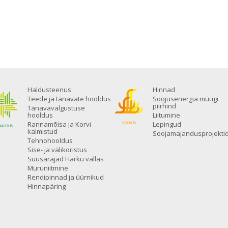
Haldusteenus
Hinnad
Teede ja tänavate hooldus
Soojusenergia müügi
piirhind
Tänavavalgustuse
hooldus
Liitumine
Rannamõisa ja Korvi
Lepingud
kalmistud
Soojamajandusprojekti
Tehnohooldus
Sise- ja välikoristus
Suusarajad Harku vallas
Muruniitmine
Rendipinnad ja üürnikud
Hinnapäring