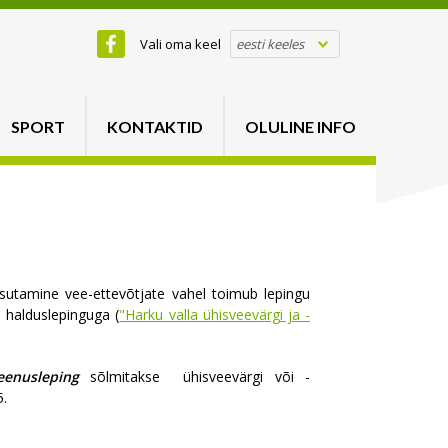
Vali oma keel
eesti keeles
SPORT
KONTAKTID
OLULINE INFO
sutamine vee-ettevõtjate vahel toimub lepingu
e halduslepinguga (
"Harku valla ühisveevärgi ja -
teenusleping
sõlmitakse
ühisveevärgi või -
5.