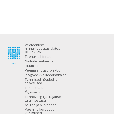
Veeteenuse
hinnamuudatus alates
01.07.2026
Teenuste hinnad
Näitude teatamine
Liitumine
d
Veemajandusprojektid
Joogivee kvaliteedinäitajad
Tehnilised nõuded ja
soovitused
Tasub teada
Õigusaktid
Tehnovõrgu ja -rajatise
talumise tasu
Asulad ja piirkonnad
Vee hind korduvad
küsimused