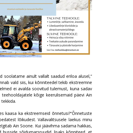
id soolatame ainult vallalt saadud eriloa alusel,”
annab vald siis, kui kõnniteedel tekib ekstreemne
õelmed ei avalda soovitud tulemust, kuna sadav
kui teehooldajatele kõige keerulisemaid päevi Ain
 tekkida.
ires kaasa ka ekstreemseid õnnetusi?“Õnnetuste
bedatest lõikudest. Vallavalitsusele laekus minu
selgitab Ain Soone. Kui jäävihma sadama hakkas,
d busside sõidumarsruudid, lisaks kõnniteed, et