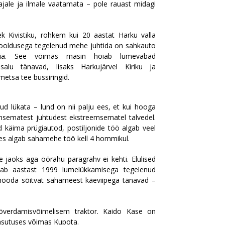
aajale ja ilmale vaatamata – pole rauast midagi
.
ek Kivistiku, rohkem kui 20 aastat Harku valla
ooldusega tegelenud mehe juhtida on sahkauto
nia. See võimas masin hoiab lumevabad
salu tänavad, lisaks Harkujärvel Kiriku ja
metsa tee bussiringid.
ud lükata – lund on nii palju ees, et kui hooga
emsematest juhtudest ekstreemsematel talvedel.
d käima prügiautod, postiljonide töö algab veel
des algab sahamehe töö kell 4 hommikul.
jaoks aga öörahu paragrahv ei kehti. Elulised
ab aastast 1999 lumelükkamisega tegelenud
mööda sõitvat sahameest käeviipega tänavad –
verdamisvõimelisem traktor. Kaido Kase on
äsutuses võimas Kupota.