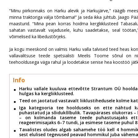
“Minu piirkonnaks on Harku alevik ja Harkujärve,” räägib mees.
minna traktoriga välja tõmbama!” Ja seda ikka juhtub. Jaago P
maasturid. “Mina pean korras hoidma kergliiklusteed Tabasalus
sahatan vastavalt vajadusele, kuhu saadetakse, seal tööt
võimelised ka libedustõrjeks.
Ja kogu meeskond on valmis Harku valla talvised teed heas ko
vallavalitsuse teede spetsialisti Meelis Toome sõnul on nii
teehooldusega väga rahul ja loodetakse senise hea koostöö jätk
Info
Harku vallale kuuluva ettevõtte Strantum OÜ hooldada
hulgas ka kergliiklusteed.
Teed on jaotatud vastavalt liiklustihedusele kolme ka
Iga kategooria tee hoolduseks on ette nähtud 
puhastatud ja sõidukõlbulik. Tavapärases olukorras –
– on kolmanda taseme teede puhastusajaks ett
reageerimisajaks 6–7 tundi, ja esimese taseme puhul 8
Tavalistes oludes algab sahamehe töö kell 4 hommiku
sest elulised tegevused peavad hommikul juba vähemal