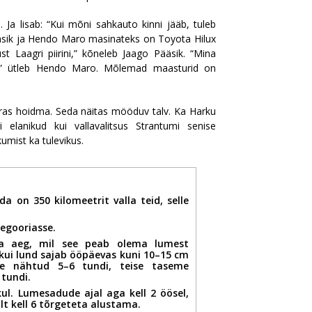
 Ja lisab: “Kui mõni sahkauto kinni jääb, tuleb
ääsik ja Hendo Maro masinateks on Toyota Hilux
t Laagri piirini,” kõneleb Jaago Pääsik. “Mina
an,” ütleb Hendo Maro. Mõlemad maasturid on
rras hoidma. Seda näitas mööduv talv. Ka Harku
 elanikud kui vallavalitsus Strantumi senise
umist ka tulevikus.
 on 350 kilomeetrit valla teid, selle
tegooriasse.
ka aeg, mil see peab olema lumest
 kui lund sajab ööpäevas kuni 10–15 cm
e nähtud 5–6 tundi, teise taseme
 tundi.
l. Lumesadude ajal aga kell 2 öösel,
t kell 6 tõrgeteta alustama.