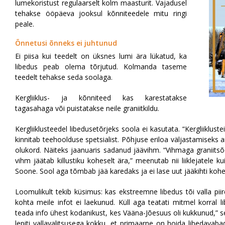
lumekoristust regulaarselt kolm maasturit. Vajadusel
tehakse ööpäeva jooksul kõnniteedele mitu ringi
peale.
Õnnetusi õnneks ei juhtunud
Ei piisa kui teedelt on üksnes lumi ära lükatud, ka
libedus peab olema tõrjutud. Kolmanda taseme
teedelt tehakse seda soolaga.
Kergliiklus- ja kõnniteed kas karestatakse
tagasahaga või puistatakse neile graniitkildu.
Kergliiklusteedel libedusetõrjeks soola ei kasutata. “Kergliikluste
kinnitab teehoolduse spetsialist. Põhjuse eriloa väljastamiseks 
olukord. Näiteks jaanuaris sadanud jäävihm. “Vihmaga graniits
vihm jäätab killustiku koheselt ära,” meenutab nii liiklejatele 
Soone. Sool aga tõmbab jää karedaks ja ei lase uut jääkihti kohe
Loomulikult tekib küsimus: kas ekstreemne libedus tõi valla pi
kohta meile infot ei laekunud. Küll aga teatati mitmel korral li
teada info ühest kodanikust, kes Vääna-Jõesuus oli kukkunud,” 
lepiti vallavalitsusega kokku, et primaarne on hoida libedavaba