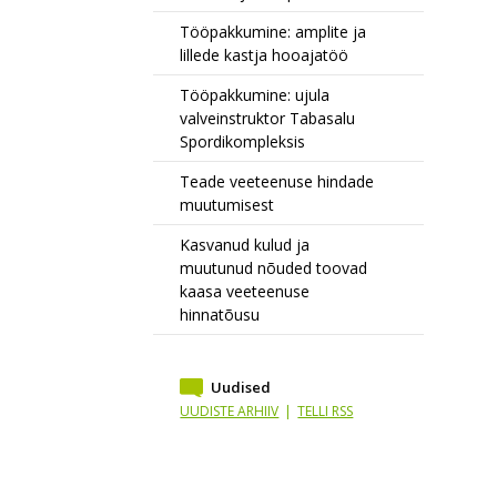
Tööpakkumine: amplite ja
lillede kastja hooajatöö
Tööpakkumine: ujula
valveinstruktor Tabasalu
Spordikompleksis
Teade veeteenuse hindade
muutumisest
Kasvanud kulud ja
muutunud nõuded toovad
kaasa veeteenuse
hinnatõusu
Uudised
UUDISTE ARHIIV
|
TELLI RSS