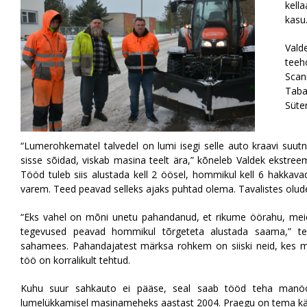
kell
kasu
Vald
teeh
Sca
Taba
Süte
“Lumerohkematel talvedel on lumi isegi selle auto kraavi suutn
sisse sõidad, viskab masina teelt ära,” kõneleb Valdek ekstre
Tööd tuleb siis alustada kell 2 öösel, hommikul kell 6 hakkava
varem. Teed peavad selleks ajaks puhtad olema. Tavalistes olu
“Eks vahel on mõni unetu pahandanud, et rikume öörahu, meie 
tegevused peavad hommikul tõrgeteta alustada saama,” te
sahamees. Pahandajatest märksa rohkem on siiski neid, kes 
töö on korralikult tehtud.
Kuhu suur sahkauto ei pääse, seal saab tööd teha manöö
lumelükkamisel masinameheks aastast 2004. Praegu on tema k