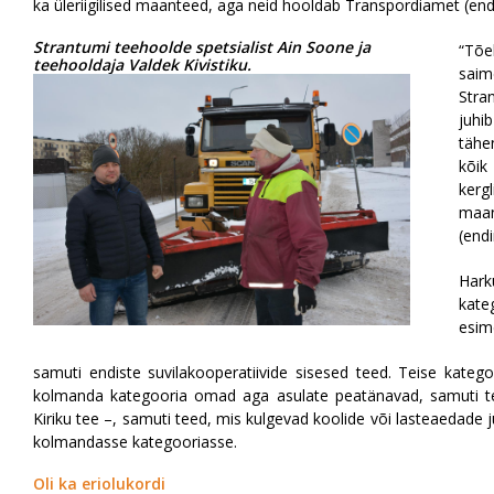
ka üleriigilised maanteed, aga neid hooldab Transpordiamet (e
Strantumi teehoolde spetsialist Ain Soone ja
“Tõe
teehooldaja Valdek Kivistiku.
saim
Stra
juhi
tähe
kõik
kerg
maa
(end
Har
ka
esim
samuti endiste suvilakooperatiivide sisesed teed. Teise kate
kolmanda kategooria omad aga asulate peatänavad, samuti tee
Kiriku tee –, samuti teed, mis kulgevad koolide või lasteaedade ju
kolmandasse kategooriasse.
Oli ka eriolukordi