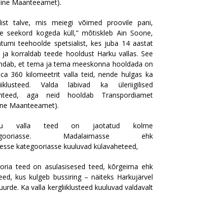
ndine Maanteeamet).
list talve, mis meiegi võimed proovile pani,
e seekord kogeda küll,” mõtiskleb Ain Soone,
ntumi teehoolde spetsialist, kes juba 14 aastat
b ja korraldab teede hooldust Harku vallas. See
ndab, et tema ja tema meeskonna hooldada on
 ca 360 kilomeetrit valla teid, nende hulgas ka
liiklusteed. Valda läbivad ka üleriigilised
nteed, aga neid hooldab Transpordiamet
ine Maanteeamet).
ku valla teed on jaotatud kolme
tegooriasse. Madalaimasse ehk
esse kategooriasse kuuluvad külavaheteed,
gooria teed on asulasisesed teed, kõrgeima ehk
d, kus kulgeb bussiring – näiteks Harkujärvel
urde. Ka valla kergliiklusteed kuuluvad valdavalt