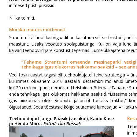
inimesed püsti püsiksid.
Nii ka toimiti.
Monika muutis mõtlemist
Strantumi talihooldusbrigaadil on kasutada seitse traktorit, nel
maasturit. Lisaks veoauto soolapuisturiga. Kui on vaja lund ära
käivad teehöövlid järelkoristust tegemas. Lumelükkajatena tegut
“Tahame Strantumi omaenda masinaparki veel
tehnikaga igas olukorras hakkama saaksid – see anna
Veel tosin aastat tagasi oli teehooldajatel teine strateegia – ürit
kui inimesi oli vähem. 2010. aastal 9. detsembril möllanud l
kui 20 cm lund, pani teemeistrid teistpidi mõtlema. “Tahame St
enda tehnikaga igas olukorras hakkama saaksid. “Lisasime tehnik
igas piirkonnas oleks veoauto ja autot toetaks traktor,” kõ
õigustanud. Seda tõestasid kõige suuremad lumesajud – Harku va
Teehooldajad Jaago Pääsik (vasakul), Kaido Kase
Kes 
ja Hendo Maro.
Fotod: Ülo Russak
Tehn
inim