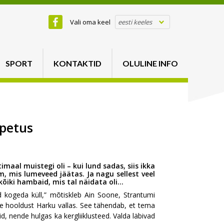
Vali oma keel
eesti keeles
SPORT
KONTAKTID
OLULINE INFO
õpetus
imaal muistegi oli – kui lund sadas, siis ikka
m, mis lumeveed jäätas. Ja nagu sellest veel
kõiki hambaid, mis tal näidata oli…
d kogeda küll,” mõtiskleb Ain Soone, Strantumi
ede hooldust Harku vallas. See tähendab, et tema
, nende hulgas ka kergliiklusteed. Valda läbivad