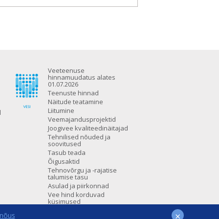
Veeteenuse
hinnamuudatus alates
01.07.2026
Teenuste hinnad
Näitude teatamine
Liitumine
d
Veemajandusprojektid
Joogivee kvaliteedinäitajad
Tehnilised nõuded ja
soovitused
Tasub teada
Õigusaktid
Tehnovõrgu ja -rajatise
talumise tasu
Asulad ja piirkonnad
Vee hind korduvad
küsimused
×
 nõus