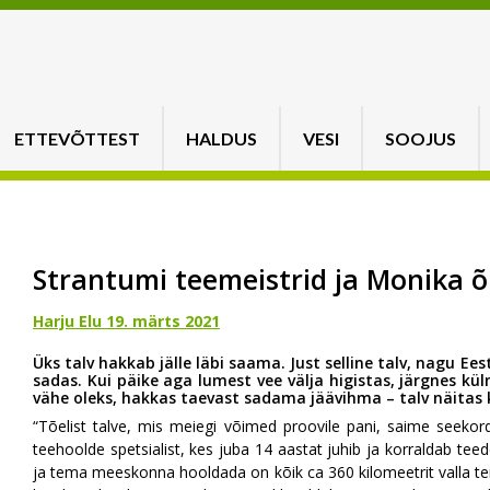
ETTEVÕTTEST
HALDUS
VESI
SOOJUS
Strantumi teemeistrid ja Monika 
Harju Elu 19. märts 2021
Üks talv hakkab jälle läbi saama. Just selline talv, nagu Eest
sadas. Kui päike aga lumest vee välja higistas, järgnes kül
vähe oleks, hakkas taevast sadama jäävihma – talv näitas 
“Tõelist talve, mis meiegi võimed proovile pani, saime seekor
teehoolde spetsialist, kes juba 14 aastat juhib ja korraldab te
ja tema meeskonna hooldada on kõik ca 360 kilomeetrit valla teid