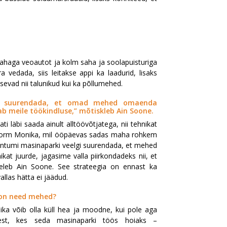
i sahaga veoautot ja kolm saha ja soolapuisturiga
 vedada, siis leitakse appi ka laadurid, lisaks
sevad nii talunikud kui ka põllumehed.
gi suurendada, et omad mehed omaenda
b meile töökindluse,” mõtiskleb Ain Soone.
ati läbi saada ainult alltöövõtjatega, nii tehnikat
umetorm Monika, mil ööpäevas sadas maha rohkem
rantumi masinaparki veelgi suurendada, et mehed
at juurde, jagasime valla piirkondadeks nii, et
neleb Ain Soone. See strateegia on ennast ka
llas hätta ei jäädud.
on need mehed?
ika võib olla küll hea ja moodne, kui pole aga
est, kes seda masinaparki töös hoiaks –