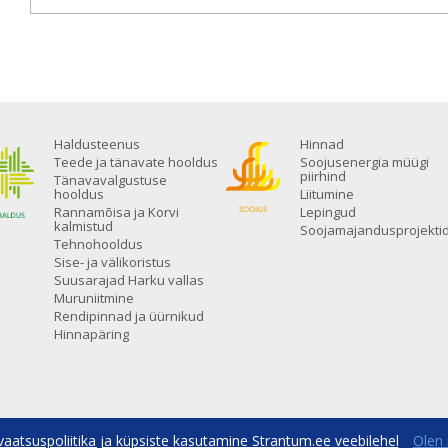
Haldusteenus
Hinnad
Teede ja tänavate hooldus
Soojusenergia müügi
piirhind
Tänavavalgustuse
hooldus
Liitumine
Rannamõisa ja Korvi
Lepingud
kalmistud
Soojamajandusprojekti
Tehnohooldus
Sise- ja välikoristus
Suusarajad Harku vallas
Muruniitmine
Rendipinnad ja üürnikud
Hinnapäring
vaatsuspoliitika ja küpsiste kasutamine Strantum.ee veebilehel
Olen