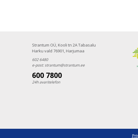
Strantum OÜ, Kooli tn 2A Tabasalu
Harku vald 76901, Harjumaa
602 6480
e-post:
strantum@strantum.ee
600 7800
24h avaritelefon
Pri