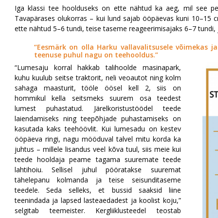
Iga klassi tee hoolduseks on ette nähtud ka aeg, mil see pe
Tavapärases olukorras – kui lund sajab ööpäevas kuni 10–15
ette nähtud 5–6 tundi, teise taseme reageerimisajaks 6–7 tundi,
“Eesmärk on olla Harku vallavalitsusele võimekas ja
teenuse puhul nagu on teehooldus.”
“Lumesaju korral hakkab talihoolde masinapark,
kuhu kuulub seitse traktorit, neli veoautot ning kolm
sahaga maasturit, tööle öösel kell 2, siis on
hommikul kella seitsmeks suurem osa teedest
lumest puhastatud. Järelkoristustöödel teede
laiendamiseks ning teepõhjade puhastamiseks on
kasutada kaks teehöövlit. Kui lumesadu on kestev
ööpäeva ringi, nagu mööduval talvel mitu korda ka
juhtus – millele lisandus veel kõva tuul, siis meie kui
teede hooldaja peame tagama suuremate teede
lahtihoiu. Sellisel juhul pööratakse suuremat
tähelepanu kolmanda ja teise seisunditaseme
teedele. Seda selleks, et bussid saaksid liine
teenindada ja lapsed lasteaedadest ja koolist koju,”
selgitab teemeister. Kergliiklusteedel teostab